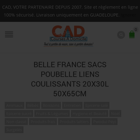
oupe : Mardi, Jeudi, Samedi (Basse-terre uniquement le S
CAD, VOTRE PARTENAIRE DEPUIS 2007. Site et règlement en ligne
F.A.Q.
100% sécurisé. Livraison uniquement en GUADELOUPE.
Ignorer
0
BELLE FRANCE SACS
POUBELLE LIENS
COULISSANTS 20X30L
50X65CM
Animaux
Bébés
Boissons
Entretien
Epicerie salé
Epicerie sucré
Fruits & Légumes
Hygiene et Beauté
Noel
Non classé
Produits frais
Produits laitiers
Pwodui Péyi
Surgelés