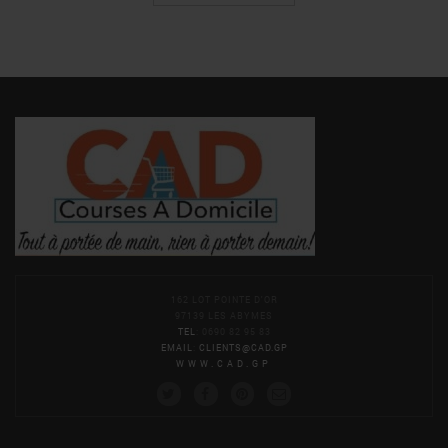
162 LOT POINTE D'OR
97139 LES ABYMES
TEL
: 0690 82 95 83
EMAIL
:
CLIENTS@CAD.GP
WWW.CAD.GP