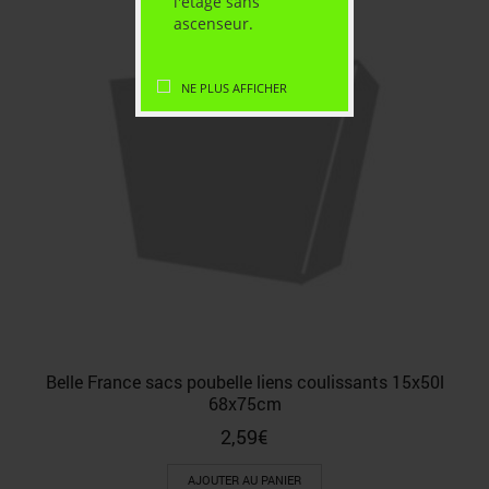
l'étage sans
ascenseur.
NE PLUS AFFICHER
Belle France sacs poubelle liens coulissants 15x50l
68x75cm
2,59
€
AJOUTER AU PANIER