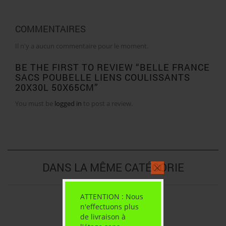
COMMENTAIRES
Il n'y a aucun commentaire pour le moment.
BE THE FIRST TO REVIEW “BELLE FRANCE
SACS POUBELLE LIENS COULISSANTS
20X30L 50X65CM”
You must be
logged in
to post a review.
DANS LA MÊME CATÉGORIE
ATTENTION : Nous
n'effectuons plus
de livraison à