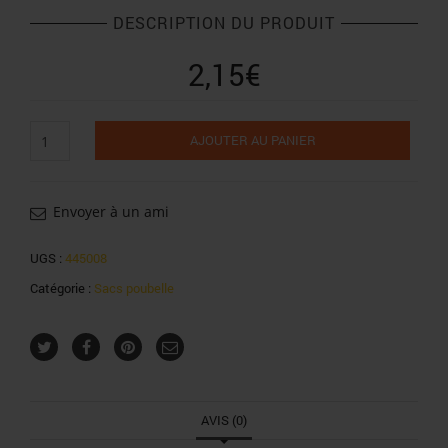
DESCRIPTION DU PRODUIT
2,15
€
quantité
AJOUTER AU PANIER
de
Belle
France
sacs
Envoyer à un ami
poubelle
liens
UGS :
445008
coulissants
Catégorie :
Sacs poubelle
20x30l
50x65cm
AVIS (0)