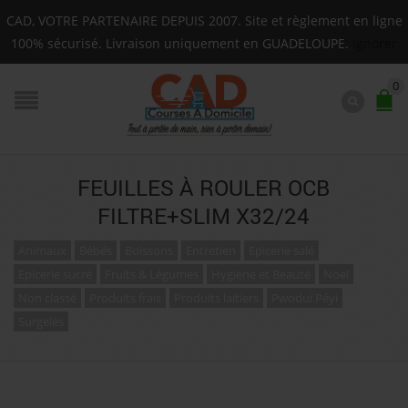
Livraison sur toute la Guadeloupe : Mardi, Jeudi, Sa
CAD, VOTRE PARTENAIRE DEPUIS 2007. Site et règlement en ligne
F.A.Q.
100% sécurisé. Livraison uniquement en GUADELOUPE.
Ignorer
0
FEUILLES À ROULER OCB
FILTRE+SLIM X32/24
Animaux
Bébés
Boissons
Entretien
Epicerie salé
Epicerie sucré
Fruits & Légumes
Hygiene et Beauté
Noel
Non classé
Produits frais
Produits laitiers
Pwodui Péyi
Surgelés