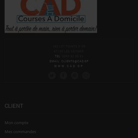
162 LOT POINTE D'OR
97139 LES ABYMES
TEL
: 0690 82 95 83
EMAIL
:
CLIENTS@CAD.GP
WWW.CAD.GP
CLIENT
Mon compte
Mes commandes