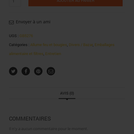
AJOUTER AU PANIER
de
Feuilles
À
Rouler
Envoyer à un ami
Ocb
Filtre+Slim
UGS :
GB5276
X32/24
Catégories :
Allume feu et bougies
,
Divers / Bazar
,
Emballages
alimentaire et filtres
,
Entretien
AVIS (0)
COMMENTAIRES
Il n'y a aucun commentaire pour le moment.