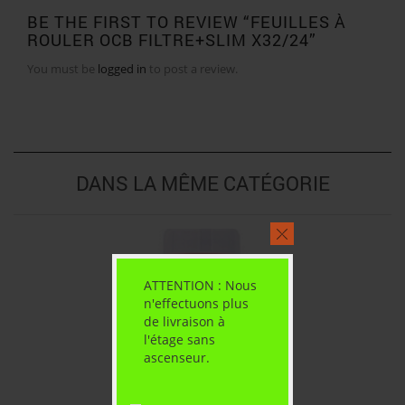
BE THE FIRST TO REVIEW “FEUILLES À
ROULER OCB FILTRE+SLIM X32/24”
You must be
logged in
to post a review.
DANS LA MÊME CATÉGORIE
ATTENTION : Nous
n'effectuons plus
de livraison à
l'étage sans
ascenseur.