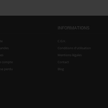
INFORMATIONS
te
C.G.V.
andes
Conditions d'utilisation
ies
Mentions légales
re compte
Contact
sse perdu
Blog