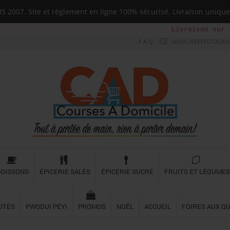
 2007. Site et règlement en ligne 100% sécurisé. Livraison uni
Livraison sur toute la Gu
F.A.Q.
NOUS N'EFFECTUONS 
BOISSONS
ÉPICERIE SALÉS
ÉPICERIE SUCRÉ
FRUITS ET LÉGUMES
UTÉS
PWODUI PÉYI
PROMOS
NOËL
ACCUEIL
FOIRES AUX Q