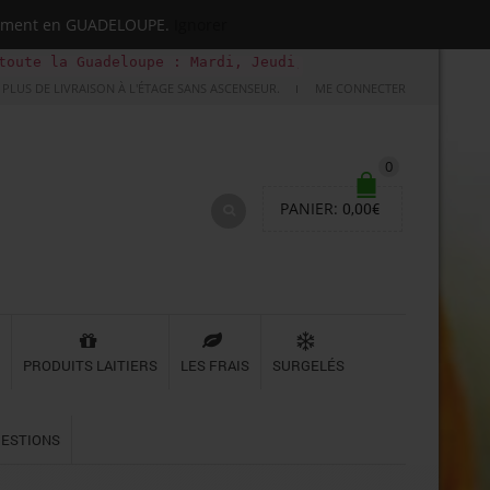
quement en GUADELOUPE.
Ignorer
adeloupe : Mardi, Jeudi, Samedi (Basse-terre uniquement 
PLUS DE LIVRAISON À L'ÉTAGE SANS ASCENSEUR.
ME CONNECTER
0
PANIER:
0,00
€
PRODUITS LAITIERS
LES FRAIS
SURGELÉS
UESTIONS