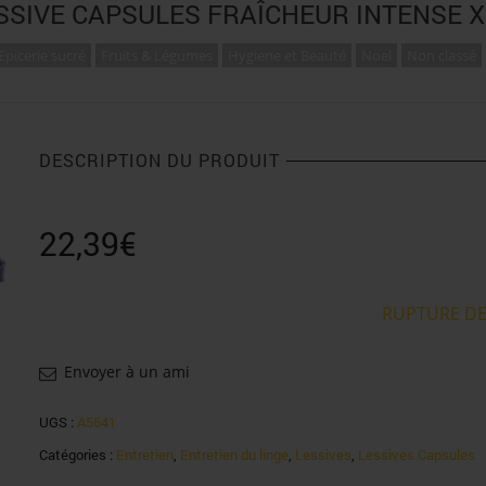
ESSIVE CAPSULES FRAÎCHEUR INTENSE X
Epicerie sucré
Fruits & Légumes
Hygiene et Beauté
Noel
Non classé
DESCRIPTION DU PRODUIT
22,39
€
RUPTURE DE
Envoyer à un ami
UGS :
A5641
Catégories :
Entretien
,
Entretien du linge
,
Lessives
,
Lessives Capsules