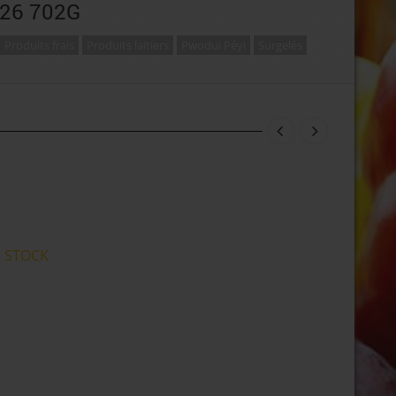
26 702G
Produits frais
Produits laitiers
Pwodui Péyi
Surgelés
 STOCK