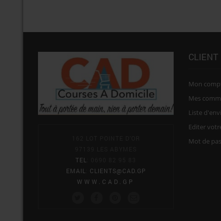
CLIENT
Mon comp
Mes comm
Liste d'env
Editer vot
162 LOT POINTE D'OR
Mot de pa
97139 LES ABYMES
TEL
: 0690 82 95 83
EMAIL
:
CLIENTS@CAD.GP
WWW.CAD.GP