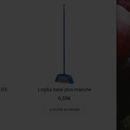
Ajax so
1l25
Logika balai plus manche
6,59
€
AJOUTER AU PANIER