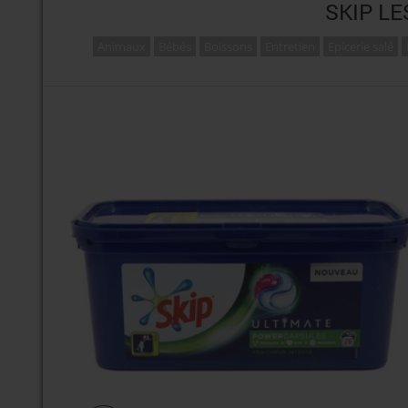
SKIP L
Animaux
Bébés
Boissons
Entretien
Epicerie salé