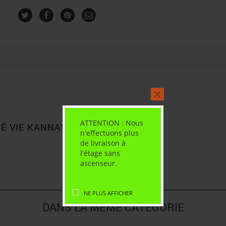
ATTENTION : Nous
SÉ VIE KANNAWI 454G”
n'effectuons plus
de livraison à
l'étage sans
ascenseur.
NE PLUS AFFICHER
DANS LA MÊME CATÉGORIE