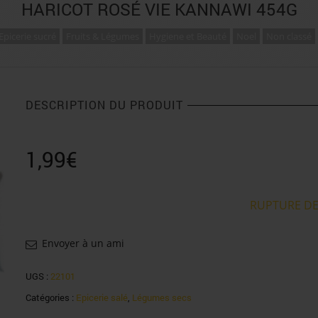
HARICOT ROSÉ VIE KANNAWI 454G
Epicerie sucré
Fruits & Légumes
Hygiene et Beauté
Noel
Non classé
DESCRIPTION DU PRODUIT
1,99
€
RUPTURE DE
Envoyer à un ami
UGS :
22101
Catégories :
Epicerie salé
,
Légumes secs