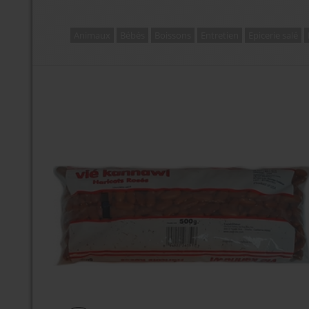
Animaux
Bébés
Boissons
Entretien
Epicerie salé