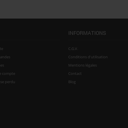
INFORMATIONS
te
C.G.V.
andes
Conditions d'utilisation
ies
Mentions légales
re compte
Contact
sse perdu
Blog