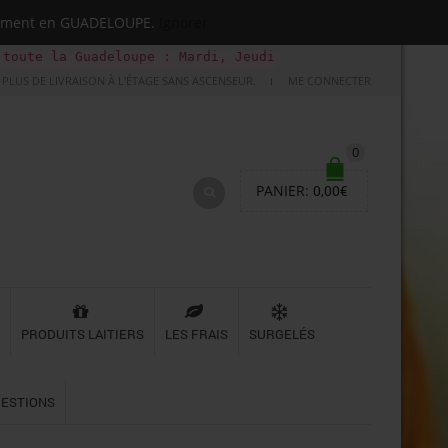
quement en GUADELOUPE.
Ignorer
uadeloupe : Mardi, Jeudi, Samedi (Basse-terre uniquement
PLUS DE LIVRAISON À L'ÉTAGE SANS ASCENSEUR.
ME CONNECTER
0
PANIER:
0,00
€
PRODUITS LAITIERS
LES FRAIS
SURGELÉS
UESTIONS