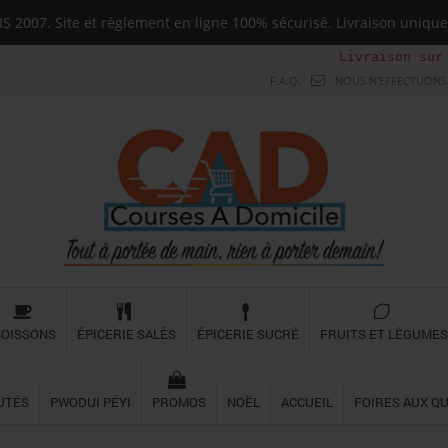
 2007. Site et règlement en ligne 100% sécurisé. Livraison uni
Livraison sur toute la G
F.A.Q.
NOUS N'EFFECTUONS 
BOISSONS
ÉPICERIE SALÉS
ÉPICERIE SUCRÉ
FRUITS ET LÉGUMES
UTÉS
PWODUI PÉYI
PROMOS
NOËL
ACCUEIL
FOIRES AUX Q