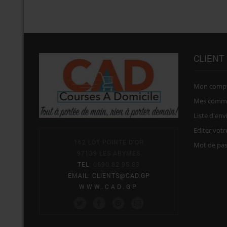
CLIENT
Mon comp
Mes comm
Liste d'env
Editer vot
162 LOT POINTE D'OR
Mot de pa
97139 LES ABYMES
TEL
: 0690 82 95 83
EMAIL
:
CLIENTS@CAD.GP
WWW.CAD.GP