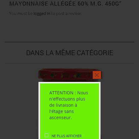
MAYONNAISE ALLÉGÉE 60% M.G. 450G”
You must be
logged in
to post a review.
DANS LA MÊME CATÉGORIE
ATTENTION : Nous
n'effectuons plus
de livraison à
l'étage sans
ascenseur.
NE PLUS AFFICHER