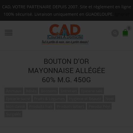
Livraison sur toute la Guadeloupe : Mardi, Jeudi, Samedi
CAD, VOTRE PARTENAIRE DEPUIS 2007. Site et règlement en ligne
F.A.Q.
100% sécurisé. Livraison uniquement en GUADELOUPE.
Ignorer
0
BOUTON D’OR
MAYONNAISE ALLÉGÉE
60% M.G. 450G
Animaux
Bébés
Boissons
Entretien
Epicerie salé
Epicerie sucré
Fruits & Légumes
Hygiene et Beauté
Noel
Non classé
Produits frais
Produits laitiers
Pwodui Péyi
Surgelés