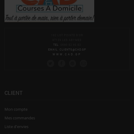
162 LOT POINTE D'OR
97139 LES ABYMES
TEL
: 0690 82 95 83
EMAIL
:
CLIENTS@CAD.GP
WWW.CAD.GP
CLIENT
Mon compte
Mes commandes
Liste d'envies