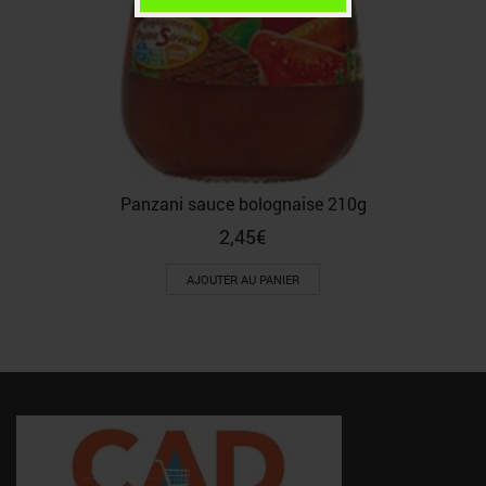
Panzani sauce bolognaise 210g
2,45
€
AJOUTER AU PANIER