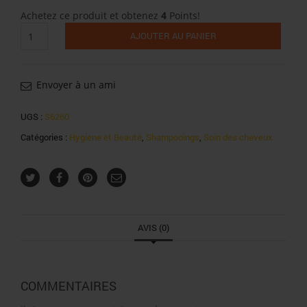
Achetez ce produit et obtenez
4
Points!
quantité
AJOUTER AU PANIER
de
Dop
shampooing
très
Envoyer à un ami
doux
2
UGS :
S6260
en
Catégories :
Hygiene et Beauté
,
Shampooings
,
Soin des cheveux
1
à
l'amande
douce
400ml
AVIS (0)
COMMENTAIRES