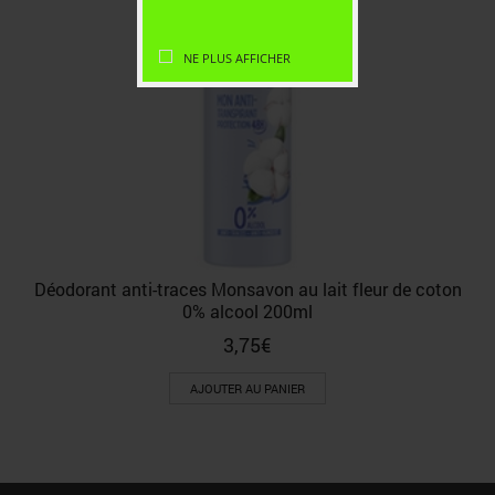
NE PLUS AFFICHER
Déodorant anti-traces Monsavon au lait fleur de coton
0% alcool 200ml
3,75
€
AJOUTER AU PANIER