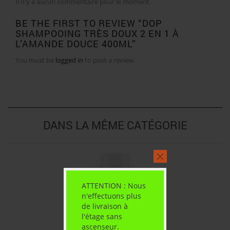
Il n'y a aucun commentaire pour le moment.
BE THE FIRST TO REVIEW “DOP
SHAMPOOING TRÈS DOUX 2 EN 1 À
L’AMANDE DOUCE 400ML”
You must be
logged in
to post a review.
DANS LA MÊME CATÉGORIE
ATTENTION : Nous
n'effectuons plus
de livraison à
l'étage sans
ascenseur.