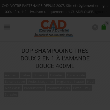
Livraison sur toute la Guadeloupe : Mardi, Jeudi, Sam
CAD, VOTRE PARTENAIRE DEPUIS 2007. Site et règlement en ligne
F.A.Q.
100% sécurisé. Livraison uniquement en GUADELOUPE.
Ignorer
0
DOP SHAMPOOING TRÈS
DOUX 2 EN 1 À L’AMANDE
DOUCE 400ML
Animaux
Bébés
Boissons
Entretien
Epicerie salé
Epicerie sucré
Fruits & Légumes
Hygiene et Beauté
Noel
Non classé
Produits frais
Produits laitiers
Pwodui Péyi
Surgelés