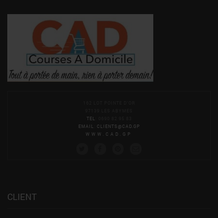
162 LOT POINTE D'OR
97139 LES ABYMES
TEL
: 0690 82 95 83
EMAIL
:
CLIENTS@CAD.GP
WWW.CAD.GP
CLIENT