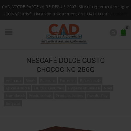
Livraison sur toute la Guadeloupe : Mardi, Jeudi, Sam
CAD, VOTRE PARTENAIRE DEPUIS 2007. Site et règlement en ligne
F.A.Q.
100% sécurisé. Livraison uniquement en GUADELOUPE.
Ignorer
0
NESCAFÉ DOLCE GUSTO
CHOCOCINO 256G
Animaux
Bébés
Boissons
Entretien
Epicerie salé
Epicerie sucré
Fruits & Légumes
Hygiene et Beauté
Noel
Non classé
Produits frais
Produits laitiers
Pwodui Péyi
Surgelés