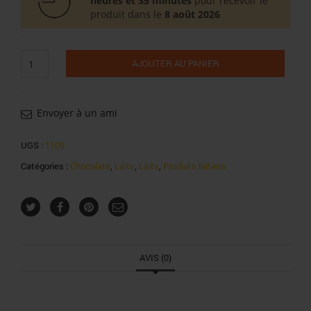
heures et 35 minutes
pour recevoir le
produit dans le
8 août 2026
quantité
AJOUTER AU PANIER
de
Nescafé
Dolce
Gusto
Envoyer à un ami
Chococino
256g
UGS :
1109
Catégories :
Chocolats
,
Laits
,
Laits
,
Produits laitiers
AVIS (0)