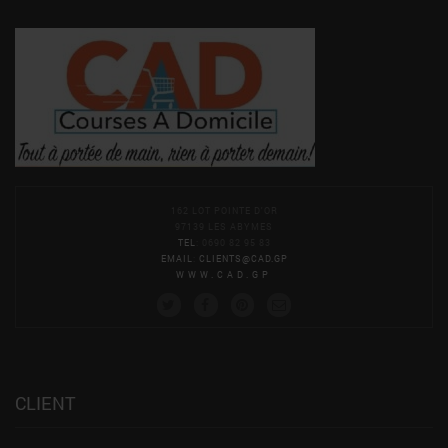
162 LOT POINTE D'OR
97139 LES ABYMES
TEL
: 0690 82 95 83
EMAIL
:
CLIENTS@CAD.GP
WWW.CAD.GP
CLIENT