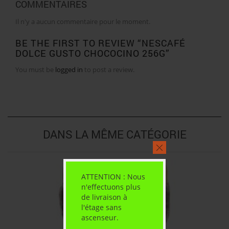
COMMENTAIRES
Il n'y a aucun commentaire pour le moment.
BE THE FIRST TO REVIEW “NESCAFÉ
DOLCE GUSTO CHOCOCINO 256G”
You must be
logged in
to post a review.
DANS LA MÊME CATÉGORIE
ATTENTION : Nous
n'effectuons plus
de livraison à
l'étage sans
ascenseur.