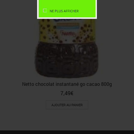
NE PLUS AFFICHER
Netto chocolat instantané go cacao 800g
7,49
€
AJOUTER AU PANIER