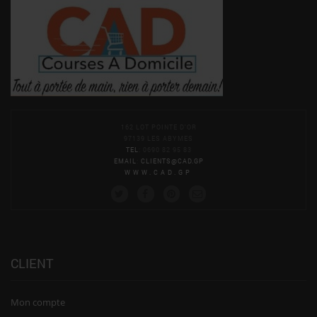
162 LOT POINTE D'OR
97139 LES ABYMES
TEL
: 0690 82 95 83
EMAIL
:
CLIENTS@CAD.GP
WWW.CAD.GP
CLIENT
Mon compte