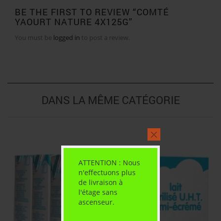
BE THE FIRST TO REVIEW “COMTÉ
YAOURT NATURE 4X125G”
You must be
logged in
to post a review.
DANS LA MÊME CATÉGORIE
ATTENTION : Nous
n'effectuons plus
de livraison à
l'étage sans
ascenseur.