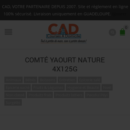
Livraison sur toute la Guadeloupe : Mardi, Jeudi, Sam
CAD, VOTRE PARTENAIRE DEPUIS 2007. Site et règlement en ligne
F.A.Q.
100% sécurisé. Livraison uniquement en GUADELOUPE.
Ignorer
0
COMTÉ YAOURT NATURE
4X125G
Animaux
Bébés
Boissons
Entretien
Epicerie salé
Epicerie sucré
Fruits & Légumes
Hygiene et Beauté
Noel
Non classé
Produits frais
Produits laitiers
Pwodui Péyi
Surgelés