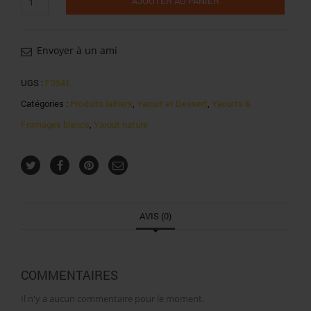
AJOUTER AU PANIER
de
Comté
yaourt
nature
Envoyer à un ami
4x125g
UGS :
F3541
Catégories :
Produits laitiers
,
Yaourt et Dessert
,
Yaourts &
Fromages blancs
,
Yarout nature
AVIS (0)
COMMENTAIRES
Il n'y a aucun commentaire pour le moment.