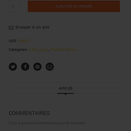
quantité
AJOUTER AU PANIER
de
Bridel
lait
1/2
Envoyer à un ami
écrémé
bouteille
UGS :
58023
1l
Catégories :
Laits
,
Laits
,
Produits laitiers
AVIS (0)
COMMENTAIRES
Il n'y a aucun commentaire pour le moment.