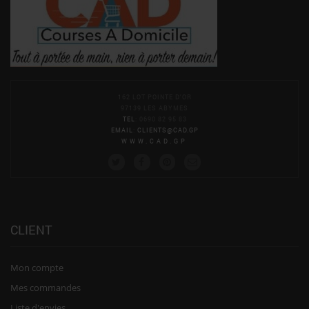
162 LOT POINTE D'OR
97139 LES ABYMES
TEL
: 0690 82 95 83
EMAIL
:
CLIENTS@CAD.GP
WWW.CAD.GP
CLIENT
Mon compte
Mes commandes
Liste d'envies