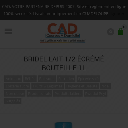
Livraison sur toute la Guadeloupe : Mardi, Jeudi, Sa
CAD, VOTRE PARTENAIRE DEPUIS 2007. Site et règlement en ligne
F.A.Q.
100% sécurisé. Livraison uniquement en GUADELOUPE.
Ignorer
0
BRIDEL LAIT 1/2 ÉCRÉMÉ
BOUTEILLE 1L
Animaux
Bébés
Boissons
Entretien
Epicerie salé
Epicerie sucré
Fruits & Légumes
Hygiene et Beauté
Noel
Non classé
Produits frais
Produits laitiers
Pwodui Péyi
Surgelés