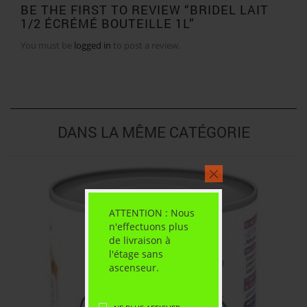
BE THE FIRST TO REVIEW “BRIDEL LAIT
1/2 ÉCRÉMÉ BOUTEILLE 1L”
You must be
logged in
to post a review.
DANS LA MÊME CATÉGORIE
ATTENTION : Nous
n'effectuons plus
de livraison à
l'étage sans
ascenseur.